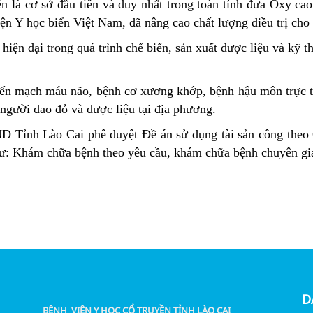
n là cơ sở đầu tiên và duy nhất trong toàn tỉnh đưa Oxy cao 
iện Y học biển Việt Nam, đã nâng cao chất lượng điều trị ch
ện đại trong quá trình chế biến, sản xuất dược liệu và kỹ th
iến mạch máu não, bệnh cơ xương khớp, bệnh hậu môn trực 
 người dao đỏ và dược liệu tại địa phương.
D Tỉnh Lào Cai phê duyệt Đề án sử dụng tài sản công th
như: Khám chữa bệnh theo yêu cầu, khám chữa bệnh chuyên g
D
BỆNH VIỆN Y HỌC CỔ TRUYỀN TỈNH LÀO CAI