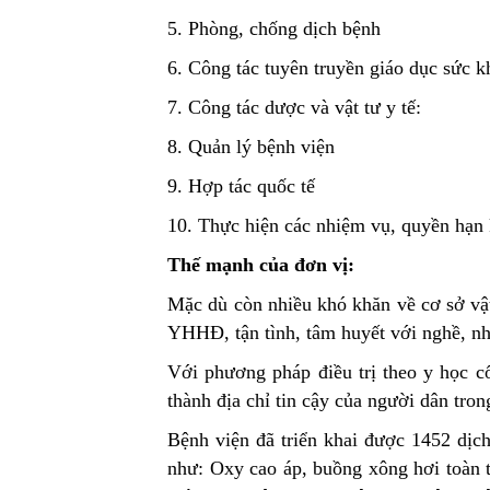
5. Phòng, chống dịch bệnh
Công khai
Khối cận lâm
6. Công tác tuyên truyền giáo dục sức k
7. Công tác dược và vật tư y tế:
8. Quản lý bệnh viện
9. Hợp tác quốc tế
10. Thực hiện các nhiệm vụ, quyền hạn 
Thế mạnh của đơn vị:
Mặc d
ù còn nhiều khó khăn về cơ sở vậ
YHHĐ, tận tình, tâm huyết với nghề, n
Với phương pháp điều trị theo y học c
thành địa chỉ tin cậy của người dân trong
Bệnh viện đã triển khai được 1452 dịch
như: Oxy cao áp, buồng xông hơi toàn 