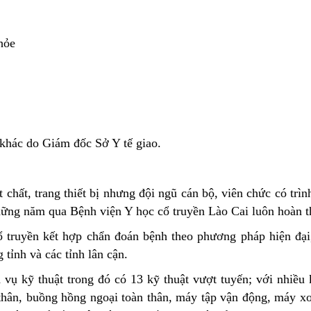
 sàng
Phòng Kế hoach- Công nghệ thông tin - Đào tạo - Chỉ đạo tuyến
Khoa Nội nhi
Khoa Xét nghiệm CĐHA- TDCN
Chuyển đổi số
hỏe
Phòng điều dưỡng
Khoa khám bệnh
Khoa Dược
Hỏi đáp
Khoa Châm cứu dưỡng sinh
Khoa Kiểm soát nhiễm khuẩn
Khoa Phục hồi chức năng
khác do Giám đốc Sở Y tế giao.
t chất, trang thiết bị nhưng đội ngũ cán bộ, viên chức có t
hững năm qua Bệnh viện Y học cổ truyền Lào Cai luôn hoàn t
ổ truyền kết hợp chẩn đoán bệnh theo phương pháp hiện đại,
 tỉnh và các tỉnh lân cận.
 vụ kỹ thuật trong đó có 13 kỹ thuật vượt tuyến; với nhiều
thân, buồng hồng ngoại toàn thân, máy tập vận động, máy 