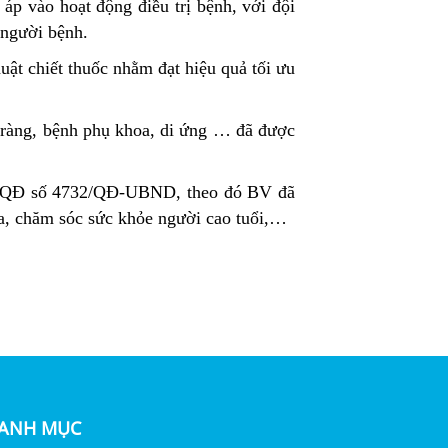
áp vào hoạt động điều trị bệnh, với đội
o người bệnh.
uật chiết thuốc nhằm đạt hiệu quả tối ưu
tràng, bệnh phụ khoa, di ứng … đã được
eo QĐ số 4732/QĐ-UBND, theo đó BV đã
ia, chăm sóc sức khỏe người cao tuổi,…
ANH MỤC