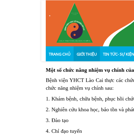
.
TRANG CHỦ
GIỚI THIỆU
TIN TỨC- SỰ KIỆ
Một số chức năng nhiệm vụ chính của
Bệnh viện YHCT Lào Cai thực các chứ
Văn bản pháp quy
Lịch sử hình thành và phát t
Hoạt động bện
chức năng nhiệm vụ
chính
sau:
Chức năng- Nhiệm vụ
Nghiên cứu kh
1. Khám bệnh, chữa bệnh, phục hồi chứ
Cơ cấu tổ chức
Đào tạo- chỉ đạ
Ban giám đố
2. Nghiên cứu khoa học, bảo tồn và phát
Thành tích đạt được
Giáo dục sức k
Khối phòng 
3. Đào tạo
Quản lý chất l
Khối lâm sàn
4. Chỉ đạo tuyến