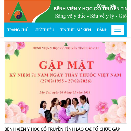
Đăng nhập
.
TRANG CHỦ
GIỚI THIỆU
TIN TỨC- SỰ KIỆN
DÀNH CHO KHÁCH
Toggle
navigat
BỆNH VIỆN Y HỌC CỔ TRUYỀN TỈNH LÀO CAI TỔ CHỨC GẶP