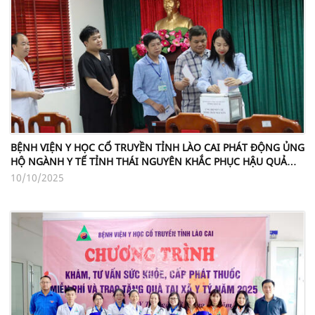
BỆNH VIỆN Y HỌC CỔ TRUYỀN TỈNH LÀO CAI PHÁT ĐỘNG ỦNG
HỘ NGÀNH Y TẾ TỈNH THÁI NGUYÊN KHẮC PHỤC HẬU QUẢ
BÃO LŨ
10/10/2025