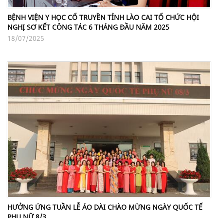
BỆNH VIỆN Y HỌC CỔ TRUYỀN TỈNH LÀO CAI TỔ CHỨC HỘI
NGHỊ SƠ KẾT CÔNG TÁC 6 THÁNG ĐẦU NĂM 2025
18/07/2025
HƯỞNG ỨNG TUẦN LỄ ÁO DÀI CHÀO MỪNG NGÀY QUỐC TẾ
PHỤ NỮ 8/3