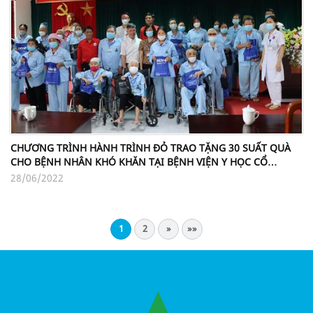
CHƯƠNG TRÌNH HÀNH TRÌNH ĐỎ TRAO TẶNG 30 SUẤT QUÀ
CHO BỆNH NHÂN KHÓ KHĂN TẠI BỆNH VIỆN Y HỌC CỔ
TRUYỀN LÀO CAI
28/06/2022
1
2
»
»»