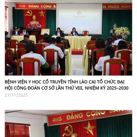
BỆNH VIỆN Y HỌC CỔ TRUYỀN TỈNH LÀO CAI TỔ CHỨC ĐẠI
HỘI CÔNG ĐOÀN CƠ SỞ LẦN THỨ VIII, NHIỆM KỲ 2025–2030
27/11/2025