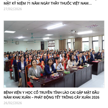
MẶT KỶ NIỆM 71 NĂM NGÀY THẦY THUỐC VIỆT NAM
(27/02/1955 - 27/02/2026)
27/02/2026
BỆNH VIỆN Y HỌC CỔ TRUYỀN TỈNH LÀO CAI GẶP MẶT ĐẦU
NĂM KHAI XUÂN – PHÁT ĐỘNG TẾT TRỒNG CÂY XUÂN 2026
26/02/2026