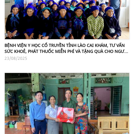
BỆNH VIỆN Y HỌC CỔ TRUYỀN TỈNH LÀO CAI KHÁM, TƯ VẤN
SỨC KHOẺ, PHÁT THUỐC MIỄN PHÍ VÀ TẶNG QUÀ CHO NGƯỜI
DÂN XÃ Y TÝ
23/08/2025