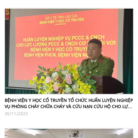
BỆNH VIỆN Y HỌC CỔ TRUYỀN TỔ CHỨC HUẤN LUYỆN NGHIỆP
VỤ PHÒNG CHÁY CHỮA CHÁY VÀ CỨU NẠN CỨU HỘ CHO LỰC
LƯỢNG CƠ SỞ
30/11/2025