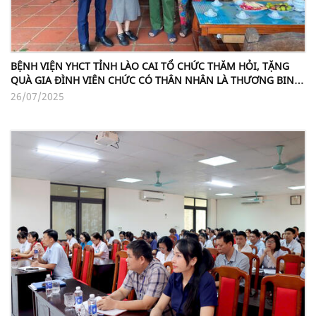
BỆNH VIỆN YHCT TỈNH LÀO CAI TỔ CHỨC THĂM HỎI, TẶNG
QUÀ GIA ĐÌNH VIÊN CHỨC CÓ THÂN NHÂN LÀ THƯƠNG BINH,
LIỆT SĨ NHÂN NGÀY 27/7
26/07/2025