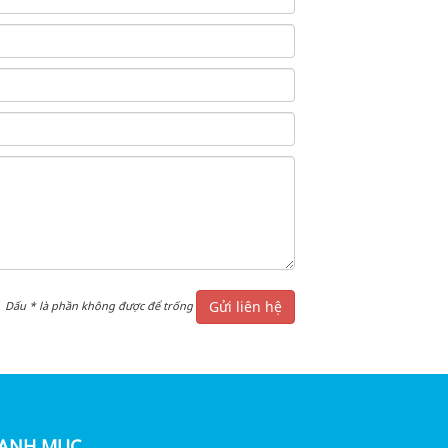
Gửi liên hệ
Dấu
*
là phần không được để trống
ANH MỤC