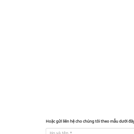
Công khai
Khối cận lâm
Hoặc gửi liên hệ cho chúng tôi theo mẫu dưới đâ