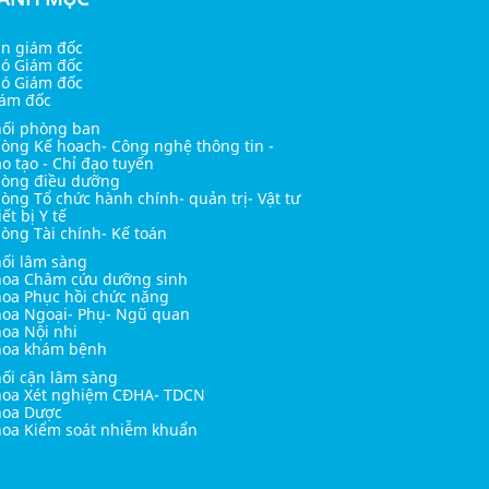
n giám đốc
ó Giám đốc
ó Giám đốc
ám đốc
ối phòng ban
òng Kế hoach- Công nghệ thông tin -
o tạo - Chỉ đạo tuyến
òng điều dưỡng
òng Tổ chức hành chính- quản trị- Vật tư
iết bị Y tế
òng Tài chính- Kế toán
ối lâm sàng
oa Châm cứu dưỡng sinh
oa Phục hồi chức năng
oa Ngoại- Phụ- Ngũ quan
oa Nội nhi
hoa khám bệnh
ối cận lâm sàng
oa Xét nghiệm CĐHA- TDCN
hoa Dược
oa Kiểm soát nhiễm khuẩn