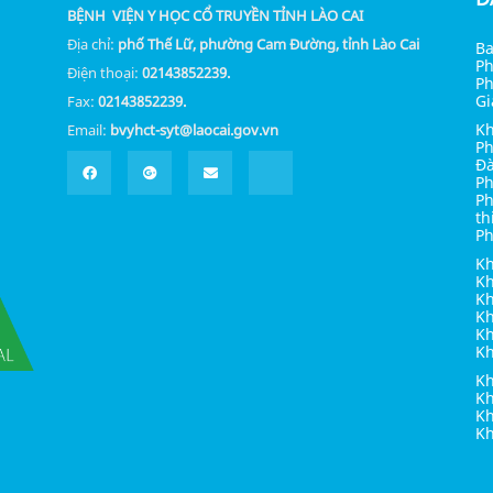
BỆNH VIỆN Y HỌC CỔ TRUYỀN TỈNH LÀO CAI
Địa chỉ:
phố Thế Lữ, phường Cam Đường, tỉnh Lào Cai
Ba
Ph
Điện thoại:
02143852239.
Ph
Gi
Fax:
02143852239.
Kh
Email:
bvyhct-syt@laocai.gov.vn
Ph
Đà
Ph
Ph
th
Ph
Kh
Kh
Kh
Kh
Kh
K
Kh
Kh
K
Kh