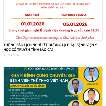
THÔNG BÁO LỊCH NGHỈ TẾT DƯƠNG LỊCH TẠI BỆNH VIỆN Y
HỌC CỔ TRUYỀN TỈNH LÀO CAI
26/12/2025