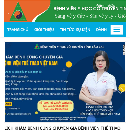
Đăng nhập
.
TRANG CHỦ
GIỚI THIỆU
TIN TỨC- SỰ KIỆN
DÀNH CHO KHÁCH
Toggle
navigat
LỊCH KHÁM BỆNH CÙNG CHUYÊN GIA BỆNH VIỆN THỂ THAO