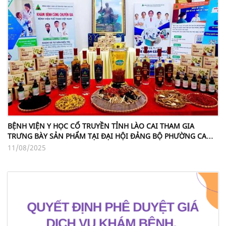
BỆNH VIỆN Y HỌC CỔ TRUYỀN TỈNH LÀO CAI THAM GIA
TRƯNG BÀY SẢN PHẨM TẠI ĐẠI HỘI ĐẢNG BỘ PHƯỜNG CAM
ĐƯỜNG LẦN THỨ NHẤT, GIAI ĐOẠN 2026-2030
11/08/2025