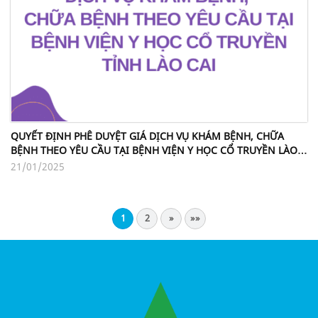
QUYẾT ĐỊNH PHÊ DUYỆT GIÁ DỊCH VỤ KHÁM BỆNH, CHỮA
BỆNH THEO YÊU CẦU TẠI BỆNH VIỆN Y HỌC CỔ TRUYỀN LÀO
CAI
21/01/2025
1
2
»
»»