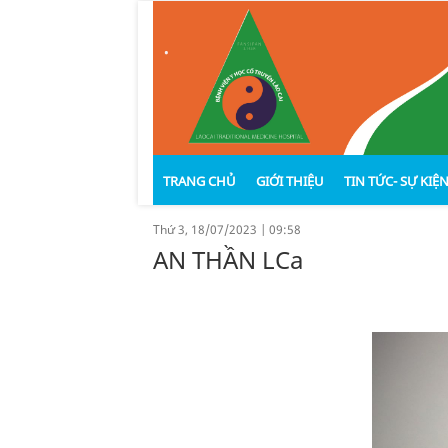
.
TRANG CHỦ
GIỚI THIỆU
TIN TỨC- SỰ KIỆ
Thứ 3, 18/07/2023
|
09:58
AN THẦN LCa
Văn bản pháp quy
Lịch sử hình thành và phát t
Hoạt động bện
Chức năng- Nhiệm vụ
Nghiên cứu kh
Cơ cấu tổ chức
Đào tạo- chỉ đạ
Ban giám đố
Thành tích đạt được
Giáo dục sức k
Khối phòng 
Quản lý chất l
Khối lâm sàn