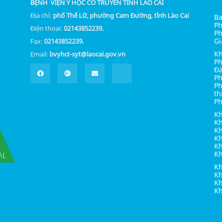
BỆNH VIỆN Y HỌC CỔ TRUYỀN TỈNH LÀO CAI
Địa chỉ:
phố Thế Lữ, phường Cam Đường, tỉnh Lào Cai
Ba
Ph
Điện thoại:
02143852239.
Ph
Gi
Fax:
02143852239.
Kh
Email:
bvyhct-syt@laocai.gov.vn
Ph
Đà
Ph
Ph
th
Ph
Kh
Kh
Kh
Kh
Kh
K
Kh
Kh
K
Kh