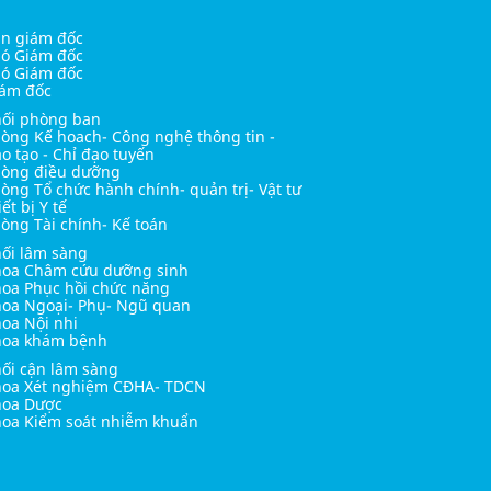
n giám đốc
ó Giám đốc
ó Giám đốc
ám đốc
ối phòng ban
òng Kế hoach- Công nghệ thông tin -
o tạo - Chỉ đạo tuyến
òng điều dưỡng
òng Tổ chức hành chính- quản trị- Vật tư
iết bị Y tế
òng Tài chính- Kế toán
ối lâm sàng
oa Châm cứu dưỡng sinh
oa Phục hồi chức năng
oa Ngoại- Phụ- Ngũ quan
oa Nội nhi
hoa khám bệnh
ối cận lâm sàng
oa Xét nghiệm CĐHA- TDCN
hoa Dược
oa Kiểm soát nhiễm khuẩn