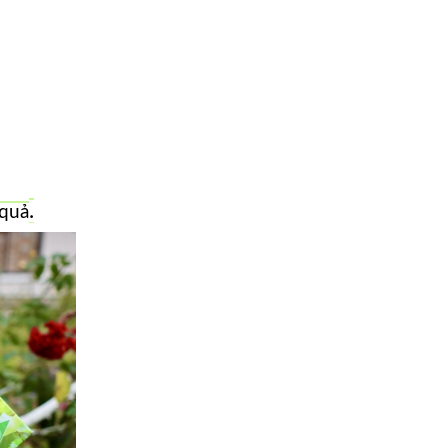
.
 quả