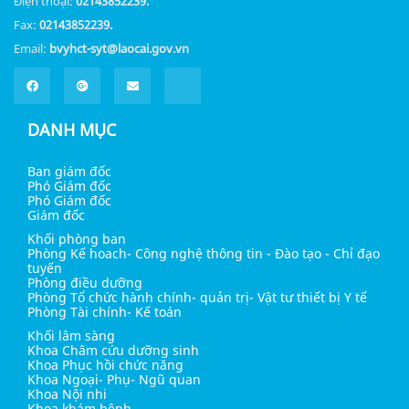
Điện thoại:
02143852239.
Fax:
02143852239.
Email:
bvyhct-syt@laocai.gov.vn
DANH MỤC
Ban giám đốc
Phó Giám đốc
Phó Giám đốc
Giám đốc
Khối phòng ban
Phòng Kế hoach- Công nghệ thông tin - Đào tạo - Chỉ đạo
tuyến
Phòng điều dưỡng
Phòng Tổ chức hành chính- quản trị- Vật tư thiết bị Y tế
Phòng Tài chính- Kế toán
Khối lâm sàng
Khoa Châm cứu dưỡng sinh
Khoa Phục hồi chức năng
Khoa Ngoại- Phụ- Ngũ quan
Khoa Nội nhi
Khoa khám bệnh