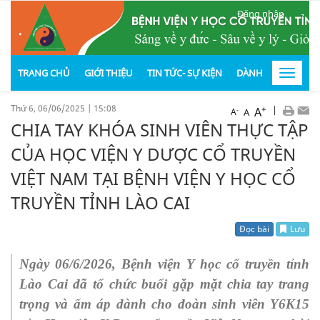
Đăng nhập
.
TRANG CHỦ
GIỚI THIỆU
TIN TỨC- SỰ KIỆN
DÀNH CHO KHÁCH
Toggle
navigat
Thứ 6, 06/06/2025
|
15:08
+
|
A
-
A
A
CHIA TAY KHÓA SINH VIÊN THỰC TẬP
CỦA HỌC VIỆN Y DƯỢC CỔ TRUYỀN
VIỆT NAM TẠI BỆNH VIỆN Y HỌC CỔ
TRUYỀN TỈNH LÀO CAI
Đọc bài
Lưu
Ngày 06/6/2026, Bệnh viện Y học cổ truyền tỉnh
Lào Cai đã tổ chức buổi gặp mặt chia tay trang
trọng và ấm áp dành cho đoàn sinh viên Y6K15