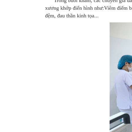
Trong buổi khám, các chuyên gia đã trự
xương khớp điển hình như:Viêm điểm bám
đệm, đau thần kinh tọa...