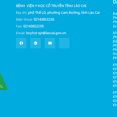
D
BỆNH VIỆN Y HỌC CỔ TRUYỀN TỈNH LÀO CAI
Địa chỉ:
phố Thế Lữ, phường Cam Đường, tỉnh Lào Cai
Ba
Ph
Điện thoại:
02143852239.
Ph
Gi
Fax:
02143852239.
Kh
Email:
bvyhct-syt@laocai.gov.vn
Ph
Đà
Ph
Ph
th
Ph
Kh
Kh
Kh
Kh
Kh
K
Kh
Kh
K
Kh