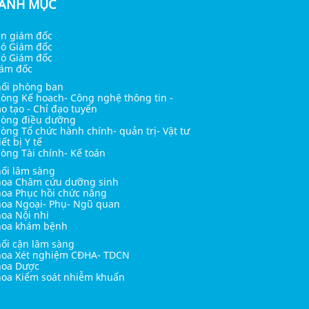
ANH MỤC
n giám đốc
ó Giám đốc
ó Giám đốc
ám đốc
ối phòng ban
òng Kế hoach- Công nghệ thông tin -
o tạo - Chỉ đạo tuyến
òng điều dưỡng
òng Tổ chức hành chính- quản trị- Vật tư
iết bị Y tế
òng Tài chính- Kế toán
ối lâm sàng
oa Châm cứu dưỡng sinh
oa Phục hồi chức năng
oa Ngoại- Phụ- Ngũ quan
oa Nội nhi
hoa khám bệnh
ối cận lâm sàng
oa Xét nghiệm CĐHA- TDCN
hoa Dược
oa Kiểm soát nhiễm khuẩn