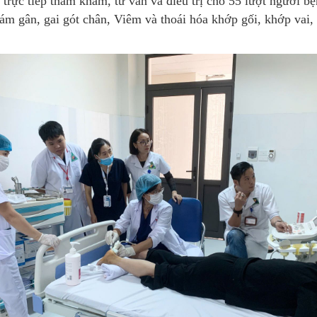
c tiếp thăm khám, tư vấn và điều trị cho 55 lượt người bện
 gân, gai gót chân, Viêm và thoái hóa khớp gối, khớp vai, 