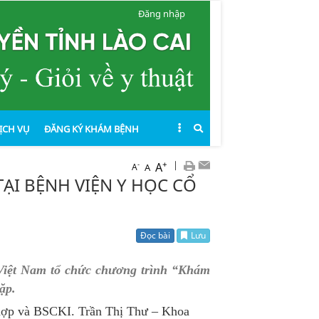
Đăng nhập
ỊCH VỤ
ĐĂNG KÝ KHÁM BỆNH
+
|
A
-
A
A
ẠI BỆNH VIỆN Y HỌC CỔ
Đọc bài
Lưu
 Việt Nam tổ chức chương trình “Khám
ặp.
ợp và BSCKI. Trần Thị Thư – Khoa