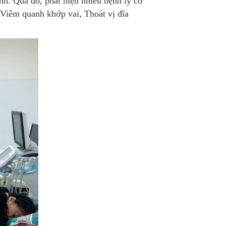
h. Qua đó, phát hiện nhiều bệnh lý cơ
Viêm quanh khớp vai, Thoát vị đĩa