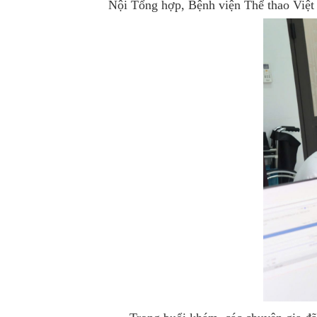
Nội Tổng hợp, Bệnh viện Thể thao Việ
Công khai
Khối cận lâm