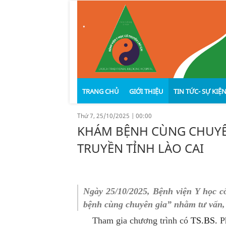
.
TRANG CHỦ
GIỚI THIỆU
TIN TỨC- SỰ KIỆ
Thứ 7, 25/10/2025
|
00:00
KHÁM BỆNH CÙNG CHUYÊN 
Văn bản pháp quy
Lịch sử hình thành và phát t
Hoạt động bện
TRUYỀN TỈNH LÀO CAI
Chức năng- Nhiệm vụ
Nghiên cứu kh
Cơ cấu tổ chức
Đào tạo- chỉ đạ
Ban giám đố
Ngày 25/10/2025, Bệnh viện Y học c
Thành tích đạt được
Giáo dục sức k
Khối phòng 
bệnh cùng chuyên gia” nhằm tư vấn, 
Quản lý chất l
Khối lâm sàn
Tham gia chương trình có
TS.BS.
Ph