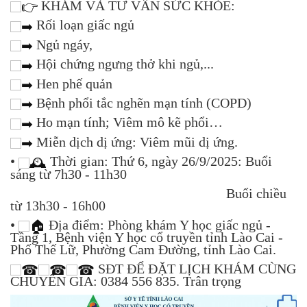
KHÁM VÀ TƯ VẤN SỨC KHỎE:
Rối loạn giấc ngủ
Ngủ ngáy,
Hội chứng ngưng thở khi ngủ,...
Hen phế quản
Bệnh phổi tắc nghẽn mạn tính (COPD)
Ho mạn tính; Viêm mô kẽ phổi…
Miễn dịch dị ứng: Viêm mũi dị ứng.
•
Thời gian: Thứ 6, ngày 26/9/2025: Buổi
sáng từ 7h30 - 11h30
Buổi chiều
từ 13h30 - 16h00
•
Địa điểm: Phòng khám Y học giấc ngủ -
Tầng 1, Bệnh viện Y học cổ truyền tỉnh Lào Cai -
Phố Thế Lữ, Phường Cam Đường, tỉnh Lào Cai.
SĐT ĐỂ ĐẶT LỊCH KHÁM CÙNG
CHUYÊN GIA: 0384 556 835. Trân trọng